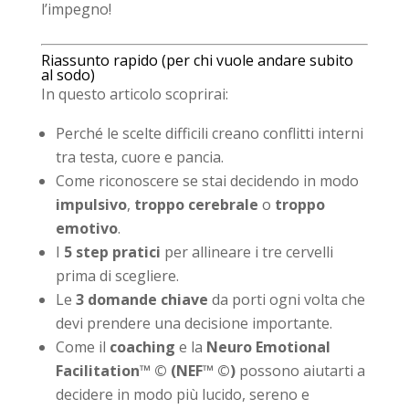
l’impegno!
Riassunto rapido (per chi vuole andare subito
al sodo)
In questo articolo scoprirai:
Perché le scelte difficili creano conflitti interni
tra testa, cuore e pancia.
Come riconoscere se stai decidendo in modo
impulsivo
,
troppo cerebrale
o
troppo
emotivo
.
I
5 step pratici
per allineare i tre cervelli
prima di scegliere.
Le
3 domande chiave
da porti ogni volta che
devi prendere una decisione importante.
Come il
coaching
e la
Neuro Emotional
Facilitation™ © (NEF™ ©)
possono aiutarti a
decidere in modo più lucido, sereno e