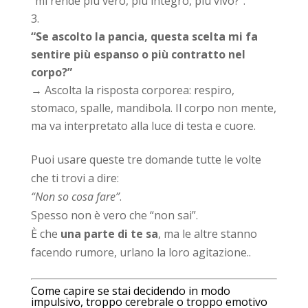
“mi rende più vero, più integro, più vivo?”.
“Se ascolto la pancia, questa scelta mi fa
sentire più espanso o più contratto nel
corpo?”
→ Ascolta la risposta corporea: respiro,
stomaco, spalle, mandibola. Il corpo non mente,
ma va interpretato alla luce di testa e cuore.
Puoi usare queste tre domande tutte le volte
che ti trovi a dire:
“Non so cosa fare”
.
Spesso non è vero che “non sai”.
È che
una parte di te sa
, ma le altre stanno
facendo rumore, urlano la loro agitazione..
Come capire se stai decidendo in modo
impulsivo, troppo cerebrale o troppo emotivo