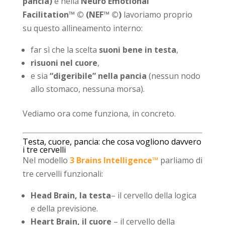
pancia)
e nella
Neuro Emotional
Facilitation™ © (NEF™ ©)
lavoriamo proprio
su questo allineamento interno:
far sì che la scelta
suoni bene in testa
,
risuoni nel cuore
,
e sia
“digeribile” nella pancia
(nessun nodo
allo stomaco, nessuna morsa).
Vediamo ora come funziona, in concreto.
Testa, cuore, pancia: che cosa vogliono davvero
i tre cervelli
Nel modello
3 Brains Intelligence™
parliamo di
tre cervelli funzionali:
Head Brain, la testa
– il cervello della logica
e della previsione.
Heart Brain, il cuore
– il cervello della