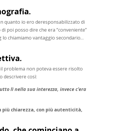
nografia.
 in quanto io ero deresponsabilizzato di
 di poi posso dire che era “conveniente”
hing lo chiamiamo vantaggio secondario…
ttiva.
 il problema non poteva essere risolto
o descrivere così:
to lì nella sua interezza, invece c’era
on più chiarezza, con più autenticità,
ndo, che cominciano a