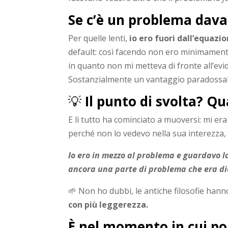
Se c’è un problema davan
Per quelle lenti,
io ero fuori dall’equazi
default: così facendo non ero minimamente
in quanto non mi metteva di fronte all’ev
Sostanzialmente un vantaggio paradossal
💡
Il punto di svolta? Q
E lì tutto ha cominciato a muoversi: mi e
perché non lo vedevo nella sua interezza, d
Io ero in mezzo al problema e guardavo la
ancora una parte di problema che era die
🌱 Non ho dubbi, le antiche filosofie han
con più leggerezza.
È nel momento in cui por