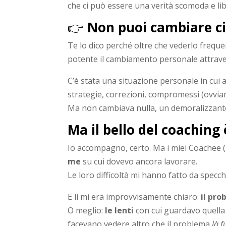
che ci può essere una verità scomoda e li
👉
Non puoi cambiare ciò
Te lo dico perché oltre che vederlo freque
potente il cambiamento personale attraver
C’è stata una situazione personale in cui 
strategie, correzioni, compromessi (ovviam
Ma non cambiava nulla, un demoralizzante
Ma il bello del coaching
Io accompagno, certo. Ma i miei Coachee (i
me
su cui dovevo ancora lavorare.
Le loro difficoltà mi hanno fatto da specch
E lì mi era improvvisamente chiaro:
il
prob
O meglio:
le lenti
con cui guardavo quella r
facevano vedere altro che il problema
là f