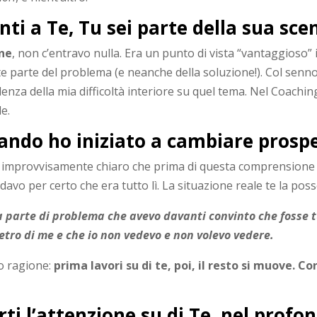
ti a Te, Tu sei parte della sua sce
one
, non c’entravo nulla. Era un punto di vista “vantaggioso”
 parte del problema (e neanche della soluzione!). Col senno
idenza della mia difficoltà interiore su quel tema. Nel Coac
e.
uando ho iniziato a cambiare prospe
ra improvvisamente chiaro che prima di questa comprensione
avo per certo che era tutto lì. La situazione reale te la poss
 parte di problema che avevo davanti convinto che fosse tut
tro di me e che io non vedevo e non volevo vedere.
no ragione:
prima lavori su di te, poi, il resto si muove. C
ti l’attenzione su di Te, nel profo