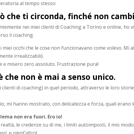
beratoria al tempo stesso:
 che ti circonda, finché non cambi 
ntemente nei miei clienti di Coaching a Torino e online, ho 
so il coaching.
ai miei occhi che le cose non funzionavano come volevo. Mi af
ente irrealizzabili).
 e misero zero assoluto. Frustrazione pura!
 è che non è mai a senso unico.
 clienti di coaching) in quel periodo, attraverso le loro stor
io, mi hanno mostrato, con delicatezza e forza, quali erano le
lema non era fuori. Ero io!
ealtà, le credenze su di me, i limiti autoimposti, il mio modo 
uori
, e nient’altro!