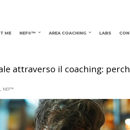
T ME
NEF©™
AREA COACHING
LABS
CON
 attraverso il coaching: perch
G
,
NEF™