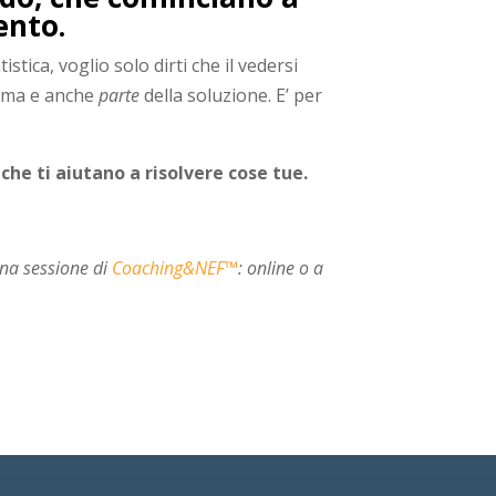
ento.
tica, voglio solo dirti che il vedersi
ema e anche
parte
della soluzione. E’ per
che ti aiutano a risolvere cose tue.
una sessione di
Coaching&NEF™
: online o a